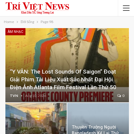
Home
Đời Sống
Page 98
ÂM NHẠC
“Y VÂN: The Lost Sounds Of Saigon” Đoạt
Giải Phim Tài Liệu Xuất Sắc Nhất Đại Hội
Điện Ảnh Atlanta Film Festival Lần Thứ 50
TVN
Aug 10, 2026
0
Thuyền Trưởng Người
Bangladesh Kể Lại Thử