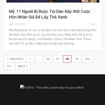
Mỹ: 11 Người Bị Buộc Tội Dàn Xếp 400 Cuộc
Hôn Nhân Giả Để Lấy Thẻ Xanh
Apr 10, 2022
0
Khi thông báo về các vụ bắt giữ, các nhà chức trách liên bang hôm
thứ Năm cho biết các bị cáo đã kiếm được hàng triệu đô la từ kế
hoạch này.Tín dụng...Joe Raedle / Getty The New York Times
cho biết 11 cư dân California đã dàn xếp khoảng…
PREVIOUS
1
…
96
97
98
99
100
101
NEXT