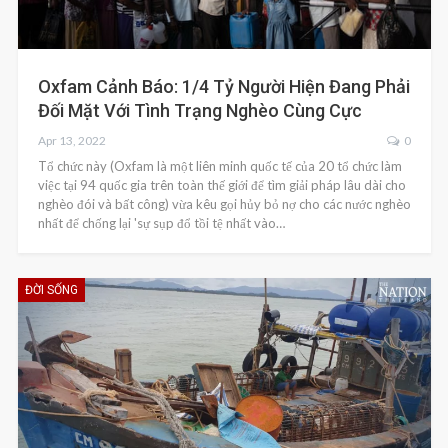
Oxfam Cảnh Báo: 1/4 Tỷ Người Hiện Đang Phải
Đối Mặt Với Tình Trạng Nghèo Cùng Cực
Apr 13, 2022
0
Tổ chức này (Oxfam là một liên minh quốc tế của 20 tổ chức làm
việc tại 94 quốc gia trên toàn thế giới để tìm giải pháp lâu dài cho
nghèo đói và bất công) vừa kêu gọi hủy bỏ nợ cho các nước nghèo
nhất để chống lại 'sự sụp đổ tồi tệ nhất vào…
ĐỜI SỐNG