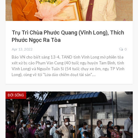
Trụ Trì Chùa Phước Quang (Vĩnh Long), Thích
Phước Ngọc Ra Tòa
Apr 13, 2022
0
Báo VN cho biết sáng 13-4, TAND tỉnh Vĩnh Long mở phiên tòa
xét xử bị cáo Phạm Văn Cung (40 tuổi; ngụ huyện Tam Bình, tỉnh
Vĩnh Long) và Nguyễn Tuấn Sĩ (54 tuổi; chạy xe ôm, ngụ TP Vĩnh
Long), cùng về tội "Lừa đảo chiếm đoạt tài sản".…
ĐỜI SỐNG