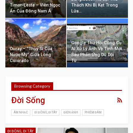
Timor-Leste – Viên Ngọc
Thách Khi Bị Kẹt Trong
Ẩn Của Đông Nam Á
Lửa…
Google Thu Hồi Công Cụ
Ouray – “Thụy Sĩ Của
AI Xử Lý Ảnh Vệ Tinh Mới
Nước Mỹ” Giữa Lòng
Sau Phản Ứng Dữ Dội
Colorado
Từ…
Browsing Category
Đời Sống
ÂM NHẠC
ĐI ĐÔNG, ĐI TÂY
ĐIỆN ẢNH
PHIẾM ĐÀM
ĐI ĐÔNG, ĐI TÂY