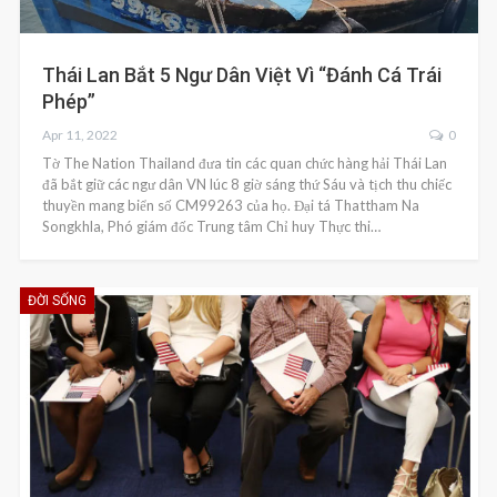
Thái Lan Bắt 5 Ngư Dân Việt Vì “đánh Cá Trái
Phép”
Apr 11, 2022
0
Tờ The Nation Thailand đưa tin các quan chức hàng hải Thái Lan
đã bắt giữ các ngư dân VN lúc 8 giờ sáng thứ Sáu và tịch thu chiếc
thuyền mang biển số CM99263 của họ. Đại tá Thattham Na
Songkhla, Phó giám đốc Trung tâm Chỉ huy Thực thi…
ĐỜI SỐNG