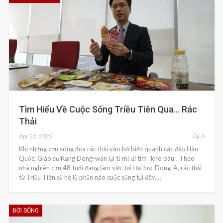
Tìm Hiểu Về Cuộc Sống Triều Tiên Qua… Rác
Thải
Apr 22, 2022
0
Khi những cơn sóng đưa rác thải vào bờ biển quanh các đảo Hàn
Quốc, Giáo sư Kang Dong-wan lại tỉ mỉ đi tìm “kho báu”. Theo
nhà nghiên cứu 48 tuổi đang làm việc tại Đại học Dong-A, rác thải
từ Triều Tiên sẽ hé lộ phần nào cuộc sống tại đây.…
ĐỜI SỐNG