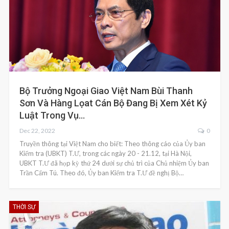
Bộ Trưởng Ngoại Giao Việt Nam Bùi Thanh
Sơn Và Hàng Lọat Cán Bộ Đang Bị Xem Xét Kỷ
Luật Trong Vụ…
Dec 22, 2022
0
Truyền thông tại Việt Nam cho biết: Theo thông cáo của Ủy ban
Kiểm tra (UBKT) T.Ư, trong các ngày 20 - 21.12, tại Hà Nội,
UBKT T.Ư đã họp kỳ thứ 24 dưới sự chủ trì của Chủ nhiệm Ủy ban
Trần Cẩm Tú. Theo đó, Ủy ban Kiểm tra T.Ư đề nghị Bộ…
THỜI SỰ