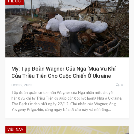
THẾ GIỚI
Mỹ: Tập Đoàn Wagner Của Nga ‘mua Vũ Khí
Của Triều Tiên Cho Cuộc Chiến Ở Ukraine
Dec 22, 2022
0
Tập đoàn quân sự tư nhân Wagner của Nga nhận một chuyến
hàng vũ khí từ Triều Tiên để giúp củng cố lực lượng Nga ở Ukraine,
Tòa Bạch Ốc cho biết ngày 22/12. Chủ nhân của Wagner, ông
Yevgeny Prigozhin, cùng ngày bác tố cáo này và nói rằng…
VIỆT NAM