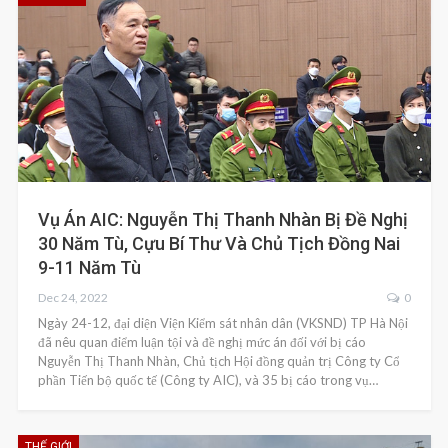
Vụ Án AIC: Nguyễn Thị Thanh Nhàn Bị Đề Nghị
30 Năm Tù, Cựu Bí Thư Và Chủ Tịch Đồng Nai
9-11 Năm Tù
Dec 24, 2022
0
Ngày 24-12, đại diện Viện Kiểm sát nhân dân (VKSND) TP Hà Nội
đã nêu quan điểm luận tội và đề nghị mức án đối với bị cáo
Nguyễn Thị Thanh Nhàn, Chủ tịch Hội đồng quản trị Công ty Cổ
phần Tiến bộ quốc tế (Công ty AIC), và 35 bị cáo trong vụ…
THẾ GIỚI