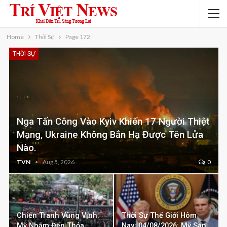
Home
Thời Sự
Page 172
THỜI SỰ
Nga Tấn Công Vào Kyiv Khiến 17 Người Thiệt
Mạng, Ukraine Không Bắn Hạ Được Tên Lửa
Nào.
TVN
Aug 5, 2026
0
Chiến Tranh Vùng Vịnh:
Thời Sự Thế Giới Hôm
Mỹ Nhắm Đến Thỏa
Nay: 04/08/2026: Mỹ Sẵn