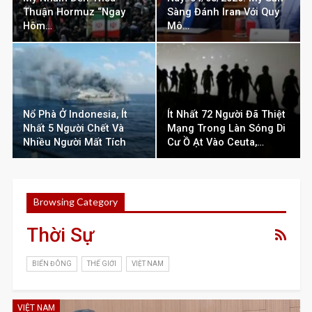
Thuận Hormuz “ngay
Sàng Đánh Iran Với Quy
Hôm…
Mô…
Nổ Phà Ở Indonesia, Ít
Ít Nhất 72 Người Đã Thiệt
Nhất 5 Người Chết Và
Mạng Trong Làn Sóng Di
Nhiều Người Mất Tích
Cư Ồ Ạt Vào Ceuta,…
Browsing Category
Thời Sự
BIỂN ĐÔNG
THẾ GIỚI
VIỆT NAM
VIỆT NAM