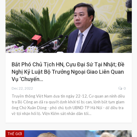
Bắt Phó Chủ Tịch HN, Cựu Đại Sứ Tại Nhật; Đề
Nghị Kỷ Luật Bộ Trưởng Ngoại Giao Liên Quan
Vụ ‘chuyến…
Dec 22, 2022
0
Truyền thông Việt Nam đưa tin ngày 22-12, Cơ quan an ninh điều
tra Bộ Công an đã ra quyết định khởi tố bị can, lệnh bắt tạm giam
ông Chử Xuân Dũng - phó chủ tịch UBND TP Hà Nội - để điều tra
về tội nhận hối lộ. Viện Kiểm sát nhân dân tối…
THẾ GIỚI