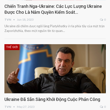
Chiến Tranh Nga-Ukraine: Các Lực Lượng Ukraine
Được Cho Là Nắm Quyền Kiểm Soát…
TVN
Jun 18, 2023
0
Ukraine đã chiếm được ngôi làng Piatykhatky ở rìa phía tây của mặt trận
Zaporizhzhia, theo một nguồn tin từ quan…
THẾ GIỚI
Ukraine Đã Sẵn Sàng Khởi Động Cuộc Phản Công
TVN
May 27, 2023
0