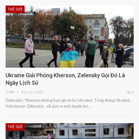
THẾ GIỚI
Ukraine Giải Phóng Kherson, Zelensky Gọi Đó Là
Ngày Lịch Sử
TVN
Nov 12, 2022
0
Zelenskiy: 'Kherson không bao giờ từ bỏ Ukraine': Tổng thống Ukraine ,
Volodymyr Zelenskiy , đã đưa ra một tuyên bố…
THẾ GIỚI