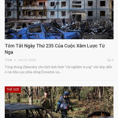
Tóm Tắt Ngày Thứ 235 Của Cuộc Xâm Lược Từ
Nga
TVN
Oct 17, 2022
0
Tổng thống Zelenskiy cho biết tình hình "rất nghiêm trọng" vẫn tiếp diễn
ở các khu vực phía đông Donetsk và…
THẾ GIỚI