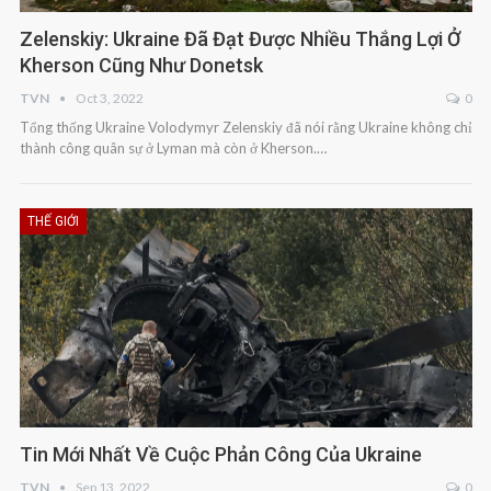
Zelenskiy: Ukraine Đã Đạt Được Nhiều Thắng Lợi Ở
Kherson Cũng Như Donetsk
TVN
Oct 3, 2022
0
Tổng thống Ukraine Volodymyr Zelenskiy đã nói rằng Ukraine không chỉ
thành công quân sự ở Lyman mà còn ở Kherson.…
THẾ GIỚI
Tin Mới Nhất Về Cuộc Phản Công Của Ukraine
TVN
Sep 13, 2022
0