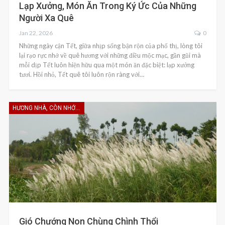
Lạp Xưởng, Món Ăn Trong Ký Ức Của Những
Người Xa Quê
Jan 22, 2026
0
Những ngày cận Tết, giữa nhịp sống bận rộn của phố thị, lòng tôi
lại rạo rực nhớ về quê hương với những điều mộc mạc, gần gũi mà
mỗi dịp Tết luôn hiện hữu qua một món ăn đặc biệt: lạp xưởng
tươi. Hồi nhỏ, Tết quê tôi luôn rộn ràng với…
HƯƠNG NHÀ, CÒN NHỚ KHÔNG EM
Gió Chướng Non Chùng Chình Thổi