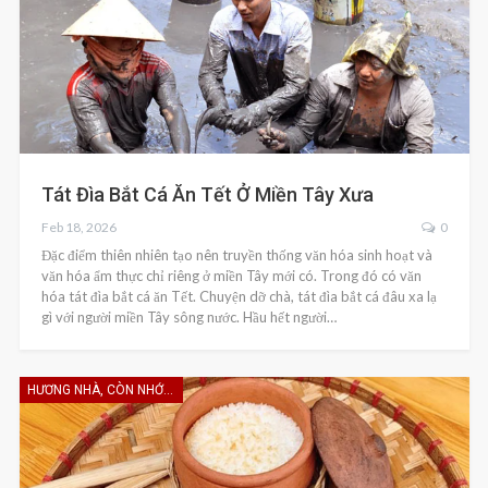
Tát Đìa Bắt Cá Ăn Tết Ở Miền Tây Xưa
Feb 18, 2026
0
Đặc điểm thiên nhiên tạo nên truyền thống văn hóa sinh hoạt và
văn hóa ẩm thực chỉ riêng ở miền Tây mới có. Trong đó có văn
hóa tát đìa bắt cá ăn Tết. Chuyện dỡ chà, tát đìa bắt cá đâu xa lạ
gì với người miền Tây sông nước. Hầu hết người…
HƯƠNG NHÀ, CÒN NHỚ KHÔNG EM