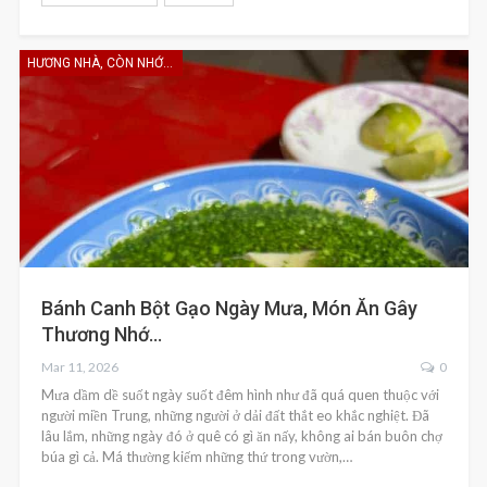
HƯƠNG NHÀ, CÒN NHỚ KHÔNG EM
Bánh Canh Bột Gạo Ngày Mưa, Món Ăn Gây
Thương Nhớ…
Mar 11, 2026
0
Mưa dầm dề suốt ngày suốt đêm hình như đã quá quen thuộc với
người miền Trung, những người ở dải đất thắt eo khắc nghiệt. Đã
lâu lắm, những ngày đó ở quê có gì ăn nấy, không ai bán buôn chợ
búa gì cả. Má thường kiếm những thứ trong vườn,…