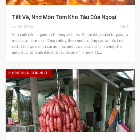
Tết Về, Nhớ Món Tôm Kho Tàu Của Ngoại
Jan 29, 2026
0
Vào cuối năm, người ta thường xả nước để làm đất chuẩn bị gieo sạ
mùa sau. Tôm trên đồng ruộng theo nước xuống các ao hồ, kênh
rạch. Dân quê chọn cái ao nhỏ, nước sâu, xách rổ lội xuống cho
nước đục, tôm nổi đầu đưa râu đỏ au nhìn mê mắt.…
HƯƠNG NHÀ, CÒN NHỚ KHÔNG EM