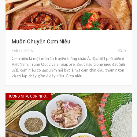
Muôn Chuyện Cơm Niêu
Feb 14, 2026
0
Cơm niêu là một món ăn truyền thống châu Á, đặc biệt phổ biến ở
Việt Nam, Trung Quốc và Singapore. Được nấu trong niêu đất (nồi
đất), cơm niêu có đặc điểm nổi bật là hạt cơm chín đều, thơm ngon
và có lớp cháy giòn ở đáy niêu. Cơm niêu…
HƯƠNG NHÀ, CÒN NHỚ KHÔNG EM