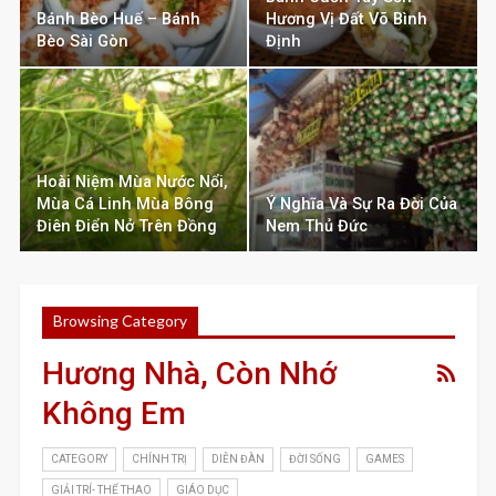
Bánh Bèo Huế – Bánh
Hương Vị Đất Võ Bình
Bèo Sài Gòn
Định
Hoài Niệm Mùa Nước Nổi,
Mùa Cá Linh Mùa Bông
Ý Nghĩa Và Sự Ra Đời Của
Điên Điển Nở Trên Đồng
Nem Thủ Đức
Browsing Category
Hương Nhà, Còn Nhớ
Không Em
CATEGORY
CHÍNH TRỊ
DIỄN ĐÀN
ĐỜI SỐNG
GAMES
GIẢI TRÍ- THỂ THAO
GIÁO DỤC