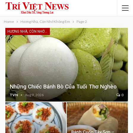
Home
Hương Nhà, Còn Nhớ Không Em
Page 2
HƯƠNG NHÀ, CÒN NHỚ KHÔNG EM
Những Chiếc Bánh Bò Của Tuổi Thơ Nghèo
TVN
Aug 9, 2026
0
Bánh Cuốn Tây Sơn –