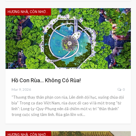
HƯƠNG NHÀ, CÒN NHỚ KHÔNG EM
Hồ Con Rùa… Không Có Rùa!
Mar 9, 2026
0
“Thương thay thân phận con rùa, Lên đình đội hạc, xuống chùa đội
bia” Trong ca dao Việt Nam, rùa được đề cao vì là một trong “tứ
linh”: Long-Ly-Quy-Phụng nên đã chiếm một vị trí “thần thánh”
trong cuộc sống tâm linh. Rùa gắn liền với…
HƯƠNG NHÀ, CÒN NHỚ KHÔNG EM