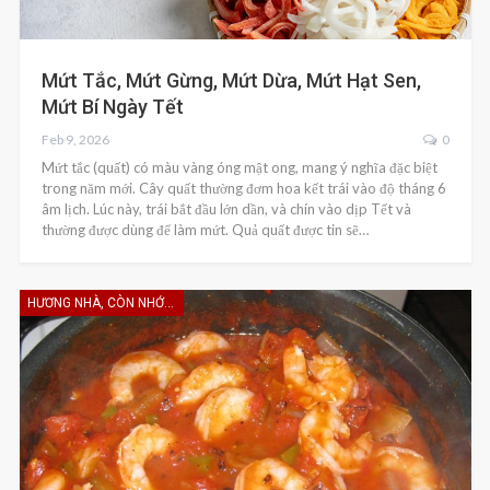
Mứt Tắc, Mứt Gừng, Mứt Dừa, Mứt Hạt Sen,
Mứt Bí Ngày Tết
Feb 9, 2026
0
Mứt tắc (quất) có màu vàng óng mật ong, mang ý nghĩa đặc biệt
trong năm mới. Cây quất thường đơm hoa kết trái vào độ tháng 6
âm lịch. Lúc này, trái bắt đầu lớn dần, và chín vào dịp Tết và
thường được dùng để làm mứt. Quả quất được tin sẽ…
HƯƠNG NHÀ, CÒN NHỚ KHÔNG EM